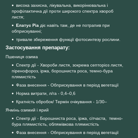
висока захисна, лікувальна, викорінювальна і
профілактична дії проти широкого спектра хвороб
листя;
Елатус Ріа
діє навіть там, де не потрапив при
обприскуванні;
тривале збереження функції фотосинтезу рослини.
Застосування препарату:
Пшениця озима
Спектр дії - Хвороби листя, зокрема септоріоз листя,
піренофороз, іржа, борошниста роса, темно-бура
плямистість
Фаза внесення - Обприскування в період вегетації
Норма витрати, л/га - 0,4–0,6
Кратність обробок/ Термін очікування - 1/30–
Ячмінь озимий і ярий
Спектр дії - Борошниста роса, іржа, сітчаста, темно-
бура плямистість, облямівкова плямистість
Фаза внесення - Обприскування в період вегетації