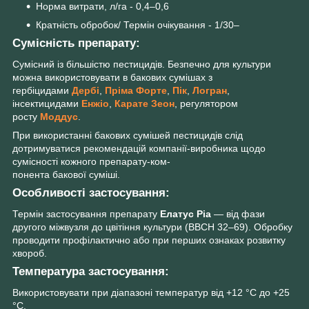
Норма витрати, л/га - 0,4–0,6
Кратність обробок/ Термін очікування - 1/30–
Сумісність препарату:
Сумісний із більшістю пестицидів. Безпечно для культури
можна використовувати в бакових сумішах з
гербіцидами
Дербі
,
Пріма Форте
,
Пік
,
Логран
,
інсектицидами
Енжіо
,
Карате Зеон
, регулятором
росту
Моддус
.
При використанні бакових сумішей пестицидів слід
дотримуватися рекомендацій компанії-виробника щодо
сумісності кожного препарату-ком-
понента бакової суміші.
Особливості застосування:
Термін застосування препарату
Елатус Ріа
— від фази
другого міжвузля до цвітіння культури (ВВСН 32–69). Обробку
проводити профілактично або при перших ознаках розвитку
хвороб.
Температура застосування:
Використовувати при діапазоні температур від +12 °С до +25
°С.