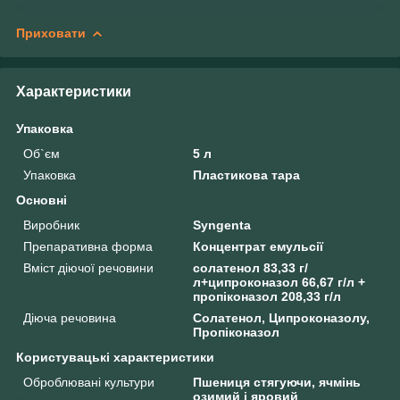
Приховати
Характеристики
Упаковка
Об`єм
5 л
Упаковка
Пластикова тара
Основні
Виробник
Syngenta
Препаративна форма
Концентрат емульсії
Вміст діючої речовини
солатенол 83,33 г/
л+ципроконазол 66,67 г/л +
пропіконазол 208,33 г/л
Діюча речовина
Солатенол, Ципроконазолу,
Пропіконазол
Користувацькі характеристики
Оброблювані культури
Пшениця стягуючи, ячмінь
озимий і яровий