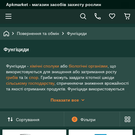
Apkmarket - магазин засобів захисту рослин
Повернення та обмін
Фунгіциди
Фунгіциди
Фунгіциди -
хімічні сполуки
або
біологічні організми
, що
використовуються для знищення або затримання росту
грибів
та їх
спор
. Гриби можуть завдати істотної шкоди
сільському господарству
, спричиняючи зниження врожайності
та якості отриманих продуктів. Фунгіциди використовуються
як в рослинництві, так і для боротьби з
грибковими
Показати все
інфекціями
у тварин. Хімічні речовини, що використовуються
для боротьби з
ооміцетами
, що не є грибами, також
називаються фунгіцидами через використання ооміцетами
подібного до грибів механізму інфікування рослин
Сортування
0
Фільтри
Класифікація та види
Залежно від хімічних властивостей фунгіциди бувають: