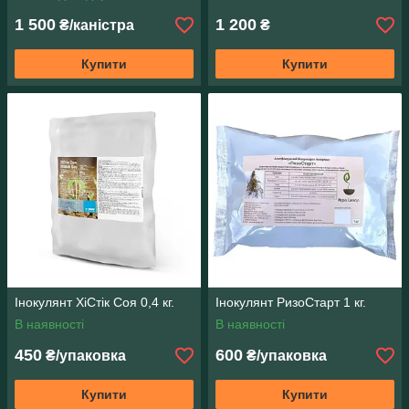
1 500
1 200
₴/каністра
₴
Купити
Купити
Інокулянт ХіСтік Соя 0,4 кг.
Інокулянт РизоСтарт 1 кг.
В наявності
В наявності
450
600
₴/упаковка
₴/упаковка
Купити
Купити