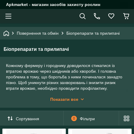
Apkmarket - магазин засобів захисту рослин
Повернення та обмін
Біопрепарати та прилипачі
Біопрепарати та прилипачі
Кожному фермеру і городнику доводилося стикатися із
втратою врожаю через шкідників або хвороби. І головна
проблема в тому, що боротьба з ними починалася занадто
пізно. Щоб уникнути різних захворювань і знизити ризик
втрати врожаю, необхідно проводити профілактику.
Біопрепарати застосовуються для захисту саду та городу. На
Показати все
сьогодні більшість препаратів спрямовані на допомогу у
перешкоджанні поширенні хвороб. Так, з їх допомогою
можна запобігти поширенню молі, колорадського жука,
Сортування
0
Фільтри
гусениць, попелиці, кліщів, білокрилок. Однак важливо
починати захист рослин до того, як перераховані вище
паразити з'єднання являються. Тільки так біопрепарати