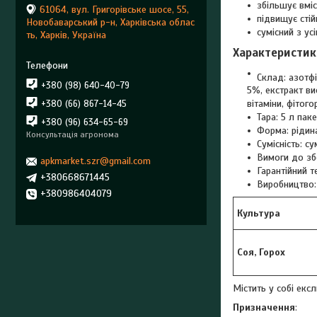
збільшує вміс
61064, вул. Григорівське шосе, 55,
підвищує стій
Новобаварський р-н, Харківська облас
сумісний з ус
ть, Харків, Україна
Характеристик
Склад: азотфі
+380 (98) 640-40-79
5%, екстракт в
вітаміни, фітог
+380 (66) 867-14-45
Тара: 5 л паке
+380 (96) 634-65-69
Форма: рідин
Консультація агронома
Сумісність: с
Вимоги до збе
apkmarket.szr@gmail.com
Гарантійний т
+380668671445
Виробництво:
+380986404079
Культура
Соя, Горох
Містить у собі екс
Призначення
: