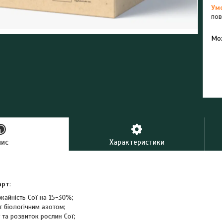
пов
У к
буд
пис
Характеристики
арт
:
жайність Сої на 15-30%;
т біологічним азотом;
 та розвиток рослин Сої;