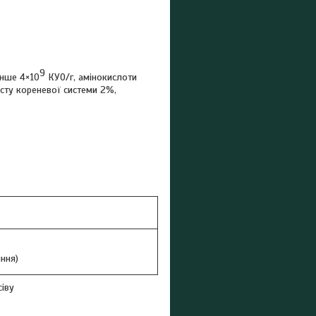
9
енше 4×10
КУО/г, амінокислоти
сту кореневої системи 2%,
іння)
сіву