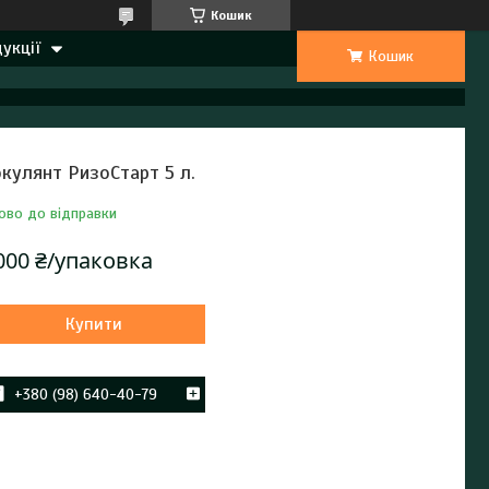
Кошик
укції
Кошик
окулянт РизоСтарт 5 л.
ово до відправки
000 ₴/упаковка
Купити
+380 (98) 640-40-79