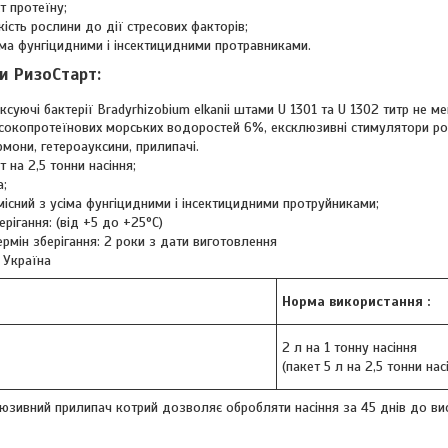
т протеїну;
кість рослини до дії стресових факторів;
іма фунгіцидними і інсектицидними протравниками.
и РизоСтарт:
ксуючі бактерії Bradyrhizobium elkanii штами U 1301 та U 1302 титр не м
исокопротеїнових морських водоростей 6%, ексклюзивні стимулятори ро
ормони, гетероауксини, прилипачі.
т на 2,5 тонни насіння;
а;
умісний з усіма фунгіцидними і інсектицидними протруйниками;
рігання: (від +5 до +25°С)
ермін зберігання: 2 роки з дати виготовлення
 Україна
Норма використання :
2 л на 1 тонну насіння
(пакет 5 л на 2,5 тонни нас
люзивний прилипач котрий дозволяє обробляти насіння за 45 днів до ви