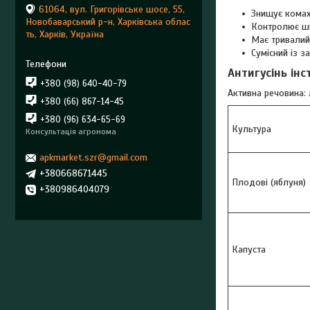
61064, вул. Григорівське шосе, 55,
Знищує комах
Новобаварський р-н, Харківська облас
Контролює ши
ть, Харків, Україна
Має тривалий 
Сумісний із з
Антигусінь інс
+380 (98) 640-40-79
Активна речовина:
+380 (66) 867-14-45
+380 (96) 634-65-69
Культура
Консультація агронома
apkmarket.szr@gmail.com
+380668671445
Плодові (яблуня)
+380986404079
Капуста