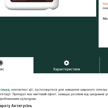
пов
У к
буд
пис
Характеристики
ктицид
, контактної дії, застосовується для знищення широкого спектра
егетації. Препарат має миттєвий ефект, захищає рослини від шкідників 
броблюваним культурам.
арату Антигусінь