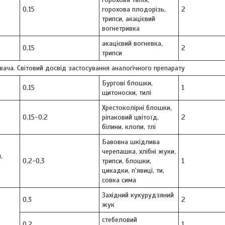
0,15
горохова плодорізь,
2
трипси, акацієвий
вогнетривка
акацієвий вогневка,
0,15
2
трипси
ача. Світовий досвід застосування аналогічного препарату
Бургові блошки,
0,15
1
щитоноски, тилі
Хрестоколірні блошки,
0,15-0,2
ріпаковий цвітоїд,
2
білини, клопи, тлі
Бавовна шкідлива
черепашка, хлібні жуки,
,
0,2-0,3
трипси, блошки,
1
цикадки, п'явиці, ти,
совка сима
Західний кукурудзяний
0,3
2
жук
стебеловий
0,2
1