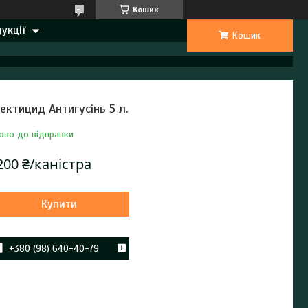
Кошик
укції
Кошик
сектицид Антигусінь 5 л.
ово до відправки
200 ₴/каністра
Купити
+380 (98) 640-40-79