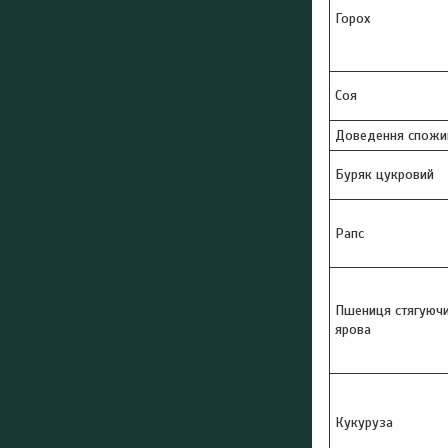
Горох
Соя
Доведення спожив
Буряк цукровий
Рапс
Пшениця стягуючи
ярова
Кукуруза