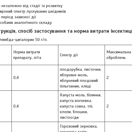
 незалежно від стадії їх розвитку
рокий спектр лускуваних шкідників
період захисної дії
асобами аналогічного складу
трукція, спосіб застосування та норма витрати інсектици
 лямбда-цигалорин 50 г/л.
Норма витрати
Максимальна 
Спектр дії
препарату, л/га
оброблень
плодорубка, листочки,
яблуняне моль,
0,4
2
яблуневий плодовий
пільговник, кліщі
Капуста моль, білинки,
капуста вогневка,
0,4
капуста совка, тлі,
2
клопи, блошки,
листооїди
Гороховий зерновка,
горохова талія,