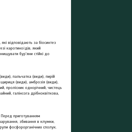
 які відповідають за біосинтез
езі каротиноїдів, який
нищувати бур'яни стійкі до
(види), пальчатка (види), пирій
щириця (види), амброзія (види),
кий, пролісник однорічний, чистець
айний, галінсога дрібноквіткова,
. Перед приготуванням
зшарування, збивання в клумки,
групи фосфорорганічних сполук.