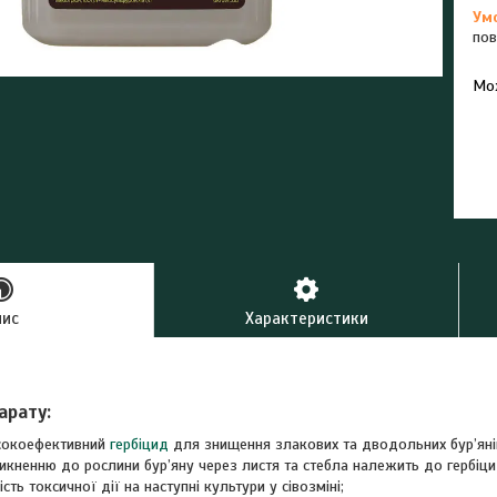
пов
У к
буд
пис
Характеристики
арату:
сокоефективний
гербіцид
для знищення злакових та дводольних бур’янів
кненню до рослини бур’яну через листя та стебла належить до гербіцид
ість токсичної дії на наступні культури у сівозміні;