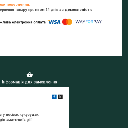
ернення товару протягом 14 днів
за домовленістю
омпанії підключені електронні платежі. Тепер ви можете купити
ь-який товар не покидаючи сайту.
Інформація для замовлення
 у посівах кукурудзи;
ів «миттєвої» дії;