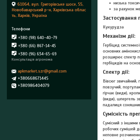
низька токсич
61064, вул. Григорівське шосе, 55,
за рахунок м
Новобаварський р-н, Харківська облас
ть, Харків, Україна
Застосування 
Кукурудза
Механiзм дії:
+380 (98) 640-40-79
Гербіцид системної
+380 (66) 867-14-45
основних амінокисл
+380 (96) 634-65-69
розширює спектр п
Консультація агронома
гербіцидів на основ
apkmarket.szr@gmail.com
Спектр дії:
+380668671445
Вівсюг звичайний, г
+380986404079
повзучий, портулак
гірчак (види), кро
(види), шпергель з
падалиця соняшнику
Сумісність пре
Сумісний з іншими 
робочих сумішей до
неповне розчинення