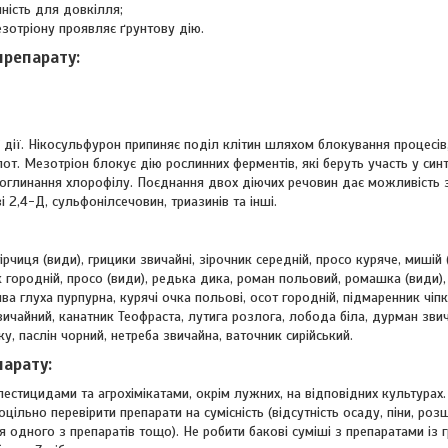
ність для довкілля;
езотріону проявляє ґрунтову дію.
препарату:
 дії. Нікосульфурон припиняє поділ клітин шляхом блокування процесів,
от. Мезотріон блокує дію рослинних ферментів, які беруть участь у синт
оглинання хлорофілу. Поєднання двох діючих речовин дає можливість з
і 2,4-Д, сульфонілсечовин, триазинів та інші.
ірчиця (види), грицики звичайні, зірочник середній, просо куряче, мишій 
 городній, просо (види), редька дика, роман польовий, ромашка (види), 
пива глуха пурпурна, курячі очка польові, осот городній, підмаренник чіп
вичайний, канатник Теофраста, лутига розлога, лобода біла, дурман звич
, паслін чорний, нетреба звичайна, ваточник сирійський.
парату:
пестицидами та агрохімікатами, окрім лужних, на відповідних культурах
цільно перевірити препарати на сумісність (відсутність осаду, піни, ро
 одного з препаратів тощо). Не робити бакові суміші з препаратами із 