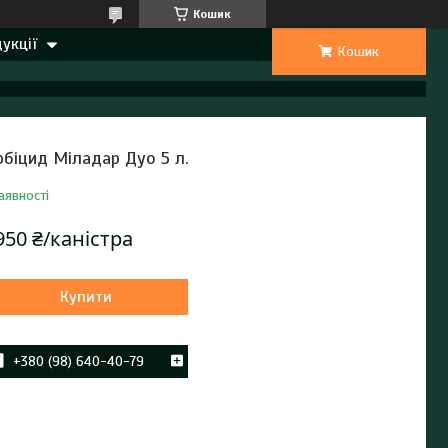
Кошик
укції
Кошик
рбіцид Міладар Дуо 5 л.
аявності
950 ₴/каністра
Купити
+380 (98) 640-40-79