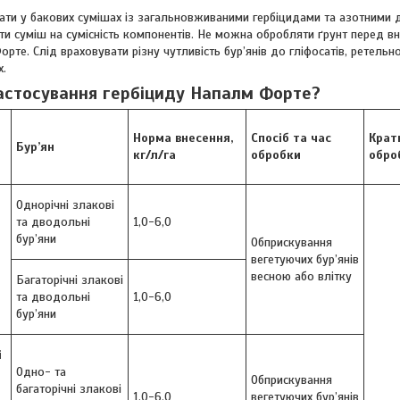
ти у бакових сумішах із загальновживаними гербіцидами та азотними 
ти суміш на сумісність компонентів. Не можна обробляти ґрунт перед вне
рте. Слід враховувати різну чутливість бур’янів до гліфосатів, ретельн
х.
астосування
гербіциду Напалм Форте?
Норма внесення,
Спосіб та час
Крат
Бур’ян
кг/л/га
обробки
обро
Однорічні злакові
та дводольні
1,0-6,0
бур’яни
Обприскування
вегетуючих бур’янів
весною або влітку
Багаторічні злакові
та дводольні
1,0-6,0
бур’яни
і
Одно- та
Обприскування
багаторічні злакові
1,0-6,0
вегетуючих бур’янів