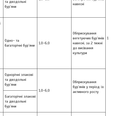
та дводольні
навесні
бур’яни
і
Обприскування
вегетуючих бур’янів
1
Одно- та
1,0-6,0
навесні, за 2 тижні
багаторічні бур’яни
до висівання
культури
Однорічні злакові
та дводольні
Обприскування
бур’яни
бур’янів у період їх
1,0-6,0
активного росту
Багаторічні злакові
та дводольні
бур’яни