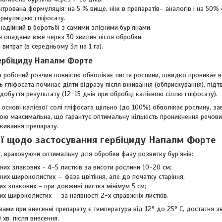
рована формуляція: на 5 % вище, ніж в препаратів– аналогів і на 50% 
рмуляцією гліфосату.
надійний в боротьбі з самими злісними бур’янами.
я опадами вже через 30 хвилин після обробки.
витрат (в середньому 3л на 1 га).
гербіциду Напалм Форте
н робочий розчин повністю обволікає листя рослини, швидко проникає в
ль гліфосата починає діяти відразу після вживання (обприскування), пі
добуття результату (12-15 днів при обробці калієвою сіллю гліфосату).
основі калієвої солі гліфосата щільно (до 100%) обволікає рослину, з
ою максимальна, що гарантує оптимальну кількість проникнення речовин
живання препарату.
ї щодо застосування гербіциду Напалм Форте
, враховуючи оптимальну для обробки фазу розвитку бур’янів:
них злакових - 4-5 листків за висоти рослини 10-20 см;
них широколистих — фаза цвітіння, але до початку старіння;
их злакових – при довжині листка мінімум 5 см;
х широколистих — за наявності 2-х справжніх листків.
ми при внесенні препарату є температура від 12° до 25° С, достатня зв
хв. після внесення.