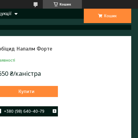
Кошик
укції
Кошик
рбіцид Напалм Форте
аявності
650 ₴/каністра
Купити
+380 (98) 640-40-79