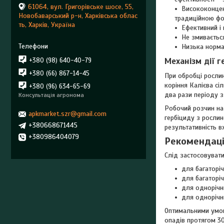
61064, вул. Григорівське шосе, 55,
Висококонцент
Новобаварський р-н, Харківська облас
традиційною фо
ть, Харків, Україна
Ефективний і 
Не змиваєтьс
Низька норма 
Механізм дії 
+380 (98) 640-40-79
+380 (66) 867-14-45
При обробці росли
коріння Калієва сі
+380 (96) 634-65-69
два рази періоду з
Консультація агронома
Робочий розчин на 
apkmarket.szr@gmail.com
гербіциду з рослин
+380668671445
результативність в
+380986404079
Рекомендаці
Слід застосовувати
для багаторіч
для багаторіч
для однорічн
для однорічни
Оптимальними умова
опадів протягом 30 