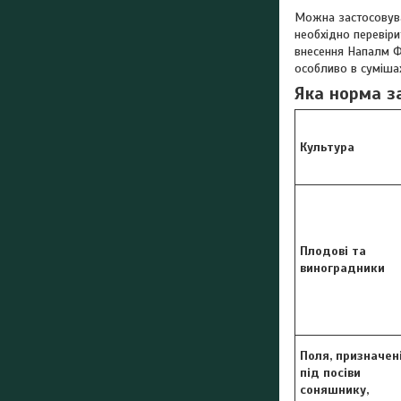
Можна застосовува
необхідно перевіри
внесення Напалм Фо
особливо в суміша
Яка норма з
Культура
Плодові та
виноградники
Поля, призначен
під посіви
соняшнику,