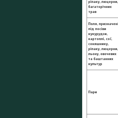
ріпаку, люцерни,
багаторічних
трав
Поля, призначен
під посіви
кукурудзи,
картоплі, сої,
соняшнику,
ріпаку, люцерни,
льону, овочевих
та баштанних
культур
Пари