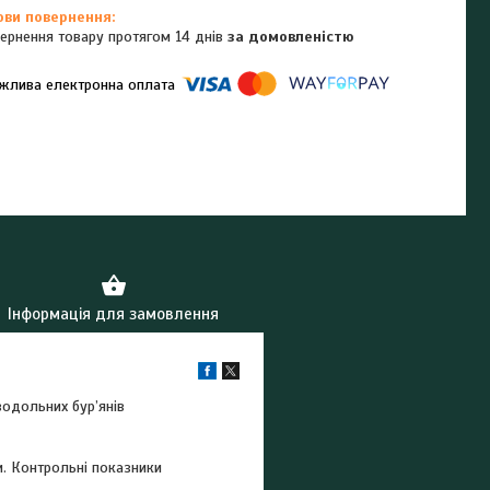
ернення товару протягом 14 днів
за домовленістю
омпанії підключені електронні платежі. Тепер ви можете купити
ь-який товар не покидаючи сайту.
Інформація для замовлення
водольних бур’янів
и. Контрольні показники