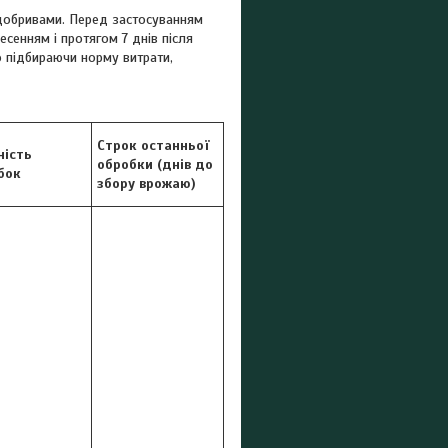
добривами. Перед застосуванням
сенням і протягом 7 днів після
о підбираючи норму витрати,
Строк останньої
ність
обробки (днів до
бок
збору врожаю)