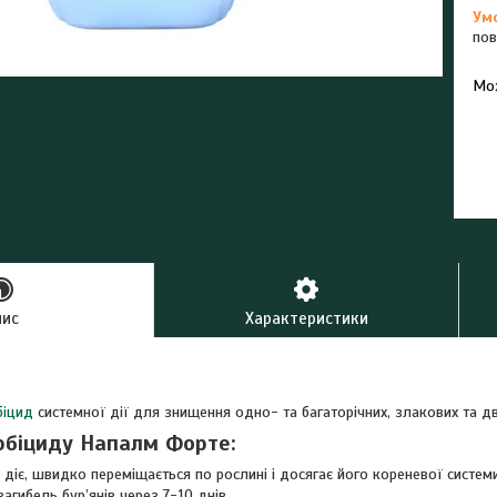
пов
У к
буд
пис
Характеристики
біцид
системної дії для знищення одно- та багаторічних, злакових та д
рбіциду Напалм Форте:
 діє, швидко переміщається по рослині і досягає його кореневої систем
загибель бур’янів через 7-10 днів.