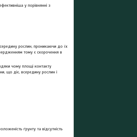
ефективніша у порівнянні з
середину рослин, проникаючи до їх
дтвердженням тому є скорочення в
авдяки чому площі контакту
и, що діє, всередину рослин і
оложеність ґрунту та відсутність