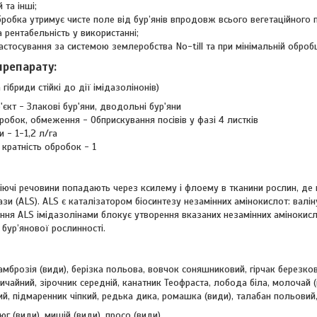
та інші;
робка утримує чисте поле від бур’янів впродовж всього вегетаційного п
а рентабельність у використанні;
стосування за системою землеробства No-till та при мінімальній обробц
препарату:
гібриди стійкі до дії імідазолінонів)
єкт - Злакові бур'яни, дводольні бур'яни
бробок, обмеження - Обприскування посівів у фазі 4 листків
 - 1-1,2 л/га
кратність обробок - 1
діючі речовини попадають через ксилему і флоему в тканини рослин, де в
зи (АLS). АLS є каталізатором біосинтезу незамінних амінокислот: валін
ння АLS імідазолінами блокує утворення вказаних незамінних амінокисл
 бур’янової рослинності.
мброзія (види), берізка польова, вовчок соняшниковий, гірчак березков
вичайний, зірочник середній, канатник Теофраста, лобода біла, молочай (
ний, підмаренник чіпкий, редька дика, ромашка (види), талабан польовий
юг (види), мишій (види), просо (види).