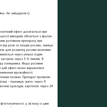
йно. Не змішувати із
ологічний ефект досягається при
льшості випадків збігається з фазою
очим розчином препарату при
х від роси та опадів рослин, знижує
 умов для розвитку рослин можливе
пиняється через кілька годин
 наступає через 3-6 тижнів. В
ору соняшника. Якщо рослини
я) цей ефект може виражатися
 зниження врожайності.
блених посівах. Препарат проявляє
місяці - пшениця, жито; через 9
 овочеві культури, картопля; через 24
ітотоксичності, у зв’язку із цим