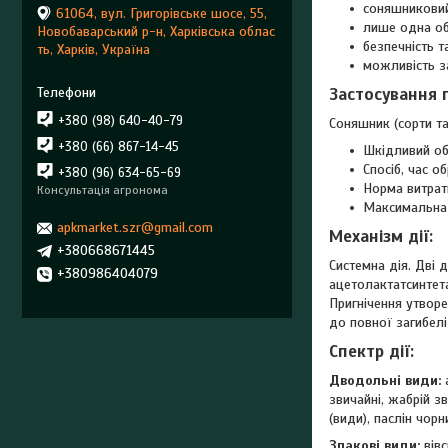
соняшниковий 
61064, вул. Григорівське шосе, 55,
лише одна об
Новобаварський р-н, Харківська облас
безпечність т
ть, Харків, Україна
можливість за
Застосування 
+380 (98) 640-40-79
Соняшник (сорти та 
+380 (66) 867-14-45
Шкiдливий об'
Спосіб, час о
+380 (96) 634-65-69
Норма витрати
Консультація агронома
Максимальна 
apkmarket.szr@gmail.com
Механiзм дії:
+380668671445
Системна дія. Дві 
+380986404079
ацетолактатсинтета
Пригнічення утворе
до повної загибелі
Спектр дії:
Дводольні види:
а
звичайні, жабрій з
(види), паслін чор
Злакові види:
вівс