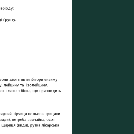
еріоду;
і ґрунту.
они діють як інгібітори ензиму
у, лейцину та ізолейцину.
от і синтез білка, що призводить
идний, гірчиця польова, грицики
види), нетреба звичайна, осот
, щириця (види), рутка лікарська