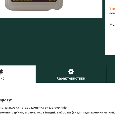
пов
У к
буд
пис
Характеристики
арату:
тр злакових та дводольних видів бур’янів;
емні» бур’яни, а саме: осот (види), амброзія (види), підмаренник чіпкий