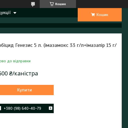
Кошик
укції
Кошик
рбіцид Генезис 5 л. (імазамокс 33 г/л+імазапір 15 г/
ово до відправки
500 ₴/каністра
Купити
+380 (98) 640-40-79