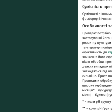
Сумісність пре
Сумісності з іншим
фосфороргінічним
Особливостi з
Препарат потрібно 
застосуванні його 
розвитку культури
температурі повітр
ефективність дії
ге
зниження його ефек
після обробки, про
деяких випадках п
знаходяться під в
сильніше. Проте но
Проводити обробку 
широку гербіцидну 
місяців* - кукурудз
місяці - буряки (цу
* - коли рН ґрунту
** - коли рН ґрунт