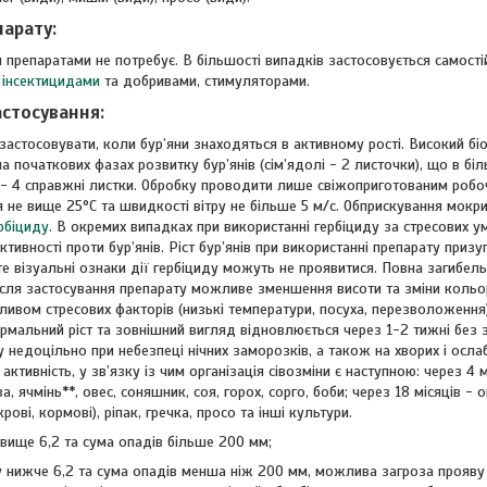
парату:
и препаратами не потребує. В більшості випадків застосовується самості
и
інсектицидами
та добривами, стимуляторами.
астосування:
застосовувати, коли бур’яни знаходяться в активному рості. Високий бі
на початкових фазах розвитку бур’янів (сім’ядолі - 2 листочки), що в бі
 - 4 справжні листки. Обробку проводити лише свіжоприготованим роб
я не вище 25°С та швидкості вітру не більше 5 м/с. Обприскування мокри
рбіциду
. В окремих випадках при використанні гербіциду за стресових
тивності проти бур’янів. Ріст бур’янів при використанні препарату призу
те візуальні ознаки дії гербіциду можуть не проявитися. Повна загибель
ісля застосування препарату можливе зменшення висоти та зміни коль
пливом стресових факторів (низькі температури, посуха, перезволоженн
рмальний ріст та зовнішний вигляд відновлюється через 1-2 тижні без
недоцільно при небезпеці нічних заморозків, а також на хворих і осла
активність, у зв’язку із чим організація сівозміни є наступною: через 4 
а, ячмінь**, овес, соняшник, соя, горох, сорго, боби; через 18 місяців -
крові, кормові), ріпак, гречка, просо та інші культури.
 вище 6,2 та сума опадів більше 200 мм;
у нижче 6,2 та сума опадів менша ніж 200 мм, можлива загроза прояву ф