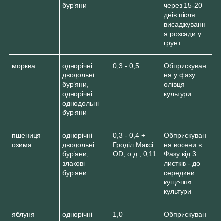
бур’яни
через 15-20
днів після
висаджуванн
я розсади у
грунт
морква
однорічні
0,3 - 0,5
Обприскуван
дводольні
ня у фазу
бур’яни,
олівця
однорічні
культури
однодольні
бур'яни
пшениця
однорічні
0,3 - 0,4 +
Обприскуван
озима
дводольні
Гроділ Максі
ня восени в
бур’яни,
ОD, о.д., 0,11
Фазу від 3
злакові
листків - до
бур'яни
середини
кущення
культури
яблуня
однорічні
1,0
Обприскуван