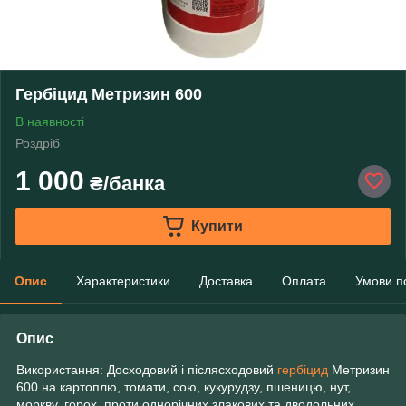
Гербіцид Метризин 600
В наявності
Роздріб
1 000
₴/банка
Купити
Опис
Характеристики
Доставка
Оплата
Умови п
Опис
Використання: Досходовий і післясходовий
гербіцид
Метризин
600 на картоплю, томати, сою, кукурудзу, пшеницю, нут,
моркву, горох, проти однорічних злакових та дводольних