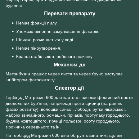
бур'янів
Переваги препарату
Немає фракції пилу.
Унеможливнення замулювання фільтрів.
Швидко розчиняється у воді.
Немає піноутворення.
Краща стабільність робочого розчину.
Механізм дії
Метрибузин працює через листя та через ґрунт, виступає
інгібітором фотосинтезу.
Спектор дії
Гербіцид Метризин 600 для картоплі високоефективний проти
дводольних бур’янів, наприклад проти щириці (на ранніх
фазах розвитку), волошки синьої, лободи, рутки лікарської,
жабрію звичайного, ромашки, гірчаків, портулаку городнього,
будяка жовтоцвітого, гірчиці польової, осоту городнього,
зірочника середнього та ін.
На гербіцид Метризин 600 ціна обгрунтована тим, що він