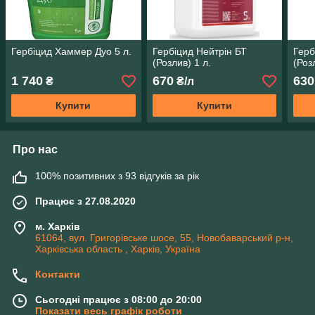
Гербіцид Хаммер Дуо 5 л.
Гербіцид Нейтрін БТ
Герб
(Розлив) 1 л.
(Роз
1 740
670
630
₴
₴/л
Купити
Купити
Про нас
100% позитивних з 93 відгуків за рік
Працює з 27.08.2020
м. Харків
61064, вул. Григорівське шосе, 55, Новобаварський р-н,
Харківська область , Харків, Україна
Контакти
Сьогодні працює з 08:00 до 20:00
Показати весь графік роботи