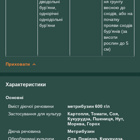
дводольні
ня грунту
бур’яни,
весною до
однорічні
сходів, або на
однодольні
початку
бур'яни
прояви сходів
бур'янів (за
висоти
рослин до 5
см)
Приховати
Характеристики
Основні
Вміст діючої речовини
метрибузин 600 г/л
Застосування для культур
Картопля, Томати, Соя,
Кукурудза, Пшениця, Нут,
Морква, Горох
Діюча речовина
Метрибузин
Оброблювані культури.
Соя, Помідор, Кукурудза,