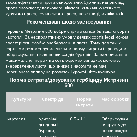
також ефективний проти однодольних бур’янів, наприклад,
проти лисохвосту польового, вівсюга, смикавцю їстівного,
курячого проса, селянського проса, пажитниці, мишію та ін.
Рекомендації щодо застосування
Гербіцид Метризин 600 добре сприймається більшістю сортів
картоплі. За несприятливих умов у деяких сортів іноді можна
спостерігати слабке знебарвлення листя. Тому для таких
сортів ми рекомендуємо знизити норму витрати і проводити
обприскування після появи сходів бур’янів. За використання
максимальної норми на сої в окремих випадках можливе
знебарвлення листя, що зникає з часом та не має
негативного впливу на розвиток і урожайність культури.
Норма витрати/дозування гербіциду Метризин
600
Культура
Спектр дії
Норма
Час обробки
витрати
картопля
однорічні
0,5 - 1,1
Обприскуван
дводольні
ня грунту до
бур’яни,
появи сходів
однорічні
культури