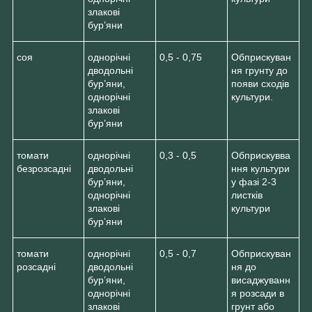
злакові
бур’яни
соя
однорічні
0,5 - 0,75
Обприскуван
дводольні
ня грунту до
бур’яни,
появи сходів
однорічні
культури.
злакові
бур’яни
томати
однорічні
0,3 - 0,5
Обприскувва
безрозсадні
дводольні
ння культури
бур’яни,
у фазі 2-3
однорічні
листків
злакові
культури
бур’яни
томати
однорічні
0,5 - 0,7
Обприскуван
розсадні
дводольні
ня до
бур’яни,
висаджуванн
однорічні
я розсади в
злакові
грунт або