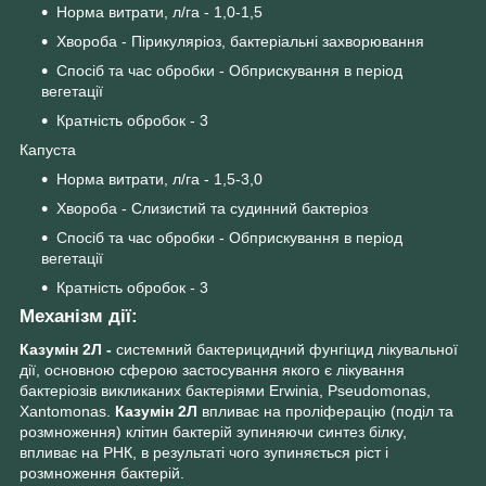
Норма витрати, л/га - 1,0-1,5
Хвороба - Пірикуляріоз, бактеріальні захворювання
Спосіб та час обробки - Обприскування в період
вегетації
Кратність обробок - 3
Капуста
Норма витрати, л/га - 1,5-3,0
Хвороба - Слизистий та судинний бактеріоз
Спосіб та час обробки - Обприскування в період
вегетації
Кратність обробок - 3
Механізм дії:
Казумін 2Л -
системний бактерицидний фунгіцид лікувальної
дії, основною сферою застосування якого є лікування
бактеріозів викликаних бактеріями Erwinia, Pseudomonas,
Xantomonas.
Казумін 2Л
впливає на проліферацію (поділ та
розмноження) клітин бактерій зупиняючи синтез білку,
впливає на РНК, в результаті чого зупиняється ріст і
розмноження бактерій.