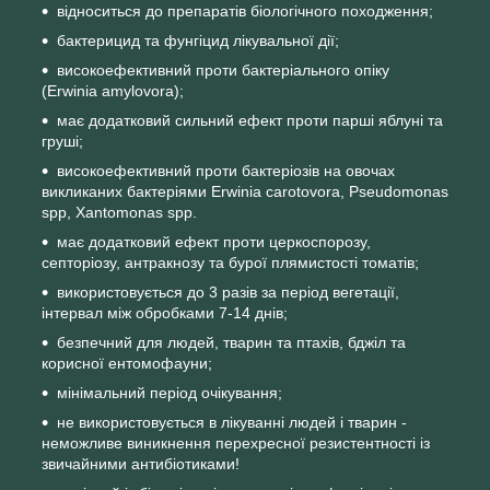
відноситься до препаратів біологічного походження;
бактерицид та фунгіцид лікувальної дії;
високоефективний проти бактеріального опіку
(Erwinia amylovora);
має додатковий сильний ефект проти парші яблуні та
груші;
високоефективний проти бактеріозів на овочах
викликаних бактеріями Erwinia carotovora, Pseudomonas
spp, Xantomonas spp.
має додатковий ефект проти церкоспорозу,
септоріозу, антракнозу та бурої плямистості томатів;
використовується до 3 разів за період вегетації,
інтервал між обробками 7-14 днів;
безпечний для людей, тварин та птахів, бджіл та
корисної ентомофауни;
мінімальний період очікування;
не використовується в лікуванні людей і тварин -
неможливе виникнення перехресної резистентності із
звичайними антибіотиками!