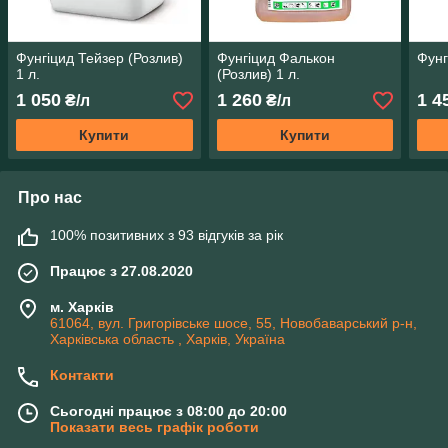
Фунгіцид Тейзер (Розлив)
Фунгіцид Фалькон
Фунг
1 л.
(Розлив) 1 л.
1 050
1 260
1 4
₴/л
₴/л
Купити
Купити
Про нас
100% позитивних з 93 відгуків за рік
Працює з 27.08.2020
м. Харків
61064, вул. Григорівське шосе, 55, Новобаварський р-н,
Харківська область , Харків, Україна
Контакти
Сьогодні працює з 08:00 до 20:00
Показати весь графік роботи