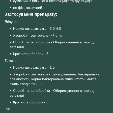
сумісний із більшістю інсектицидів та фунгіцидів;
не фітотоксичний.
Застосування препарату:
Яблуня
Норма витрати, л/га - 3,0-4,0
Хвороба - Бактеріальний опік
Спосіб та час обробки - Обприскування в період
вегетації
Кратність обробок - 3
Томати
Норма витрати, л/га - 1,5
Хвороба - Бактеріальні захворювання: бактеріальна
плямистість, чорна бактеріальна плямистість, мокра
гниль плодів та інші
Спосіб та час обробки - Обприскування в період
вегетації
Кратність обробок - 3
Рис