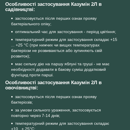
Особливості застосування Казумін 2Л в
садівництві:
застосовується після перших ознак прояву
бактеріального опіку;
оптимальний час для застосування - період цвітіння;
температурний режим для застосування складає +15
... +25 °С (при нижчих чи вищих температурах
бактеріози не розвиваються або зупиняють свій
розвиток);
має сильну дію на паршу яблуні та груші - не має
необхідності додавати в бакову суміш додатковий
фунгіцид проти парші.
Особливості застосування Казумін 2Л в
овочівництві:
застосовується після перших ознак прояву
бактеріозів;
за умови сильного ураження, застосовується
повторно через 7-14 днів;
температурний режим для застосування складає
+10...+ 25°С;