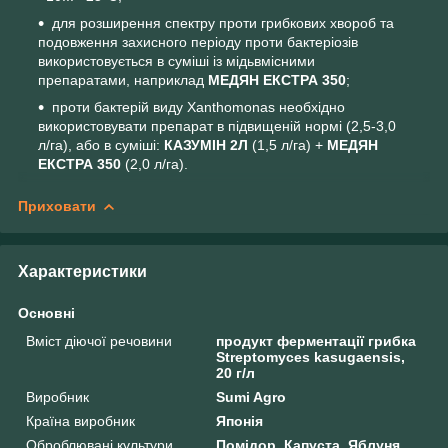
для розширення спектру проти грибкових хвороб та
подовження захисного періоду проти бактеріозів
використовується в суміші із мідьвмісними
препаратами, наприклад
МЕДЯН ЕКСТРА
350
;
проти бактерій виду Xanthomonas необхідно
використовувати препарат в підвищеній нормі (2,5-3,0
л/га), або в суміші:
КАЗУМІН 2Л
(1,5 л/га) +
МЕДЯН
ЕКСТРА
350
(2,0 л/га).
Приховати
Характеристики
Основні
Вміст діючої речовини
продукт ферментації грибка
Streptomyces kasugaensis,
20 г/л
Виробник
Sumi Agro
Країна виробник
Японія
Оброблювані культури.
Помідор, Капуста, Яблуня