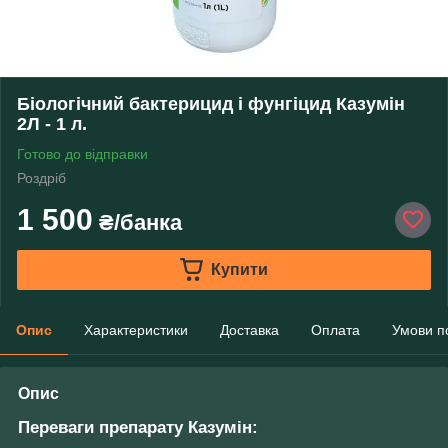
Біологічний бактерицид і фунгіцид Казумін
2Л - 1 л.
Готово до відправки
Роздріб
1 500
₴/банка
Купити
Опис
Характеристики
Доставка
Оплата
Умови п
Опис
Переваги препарату Казумін: